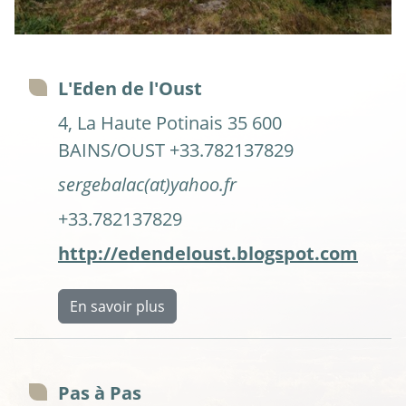
L'Eden de l'Oust
4, La Haute Potinais 35 600
BAINS/OUST +33.782137829
sergebalac(at)yahoo.fr
+33.782137829
http://edendeloust.blogspot.com
En savoir plus
Pas à Pas